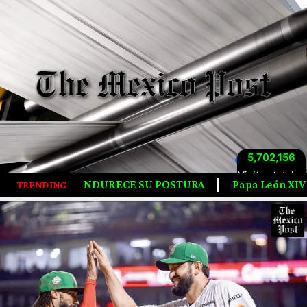
5,702,156
Visitas totales
STURA
Papa León XIV Prepara Histórica Gira Por Latino
TRENDING