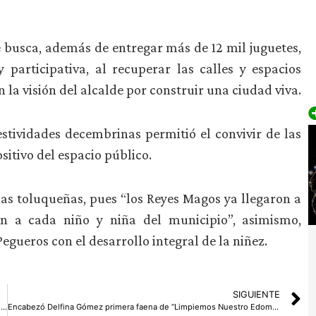
e busca, además de entregar más de 12 mil juguetes,
articipativa, al recuperar las calles y espacios
n la visión del alcalde por construir una ciudad viva.
estividades decembrinas permitió el convivir de las
sitivo del espacio público.
ias toluqueñas, pues “los Reyes Magos ya llegaron a
ión a cada niño y niña del municipio”, asimismo,
gueros con el desarrollo integral de la niñez.
SIGUIENTE
UAEMéx fortalece colaboración con la USC mediante seminario sobre enfermedades del agave
Encabezó Delfina Gómez primera faena de “Limpiemos Nuestro Edoméx” del 2026