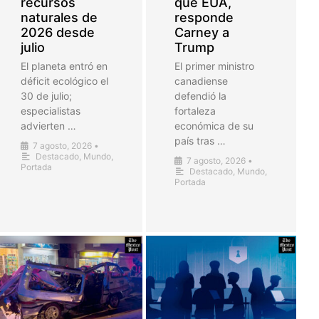
recursos
que EUA,
naturales de
responde
2026 desde
Carney a
julio
Trump
El planeta entró en
El primer ministro
déficit ecológico el
canadiense
30 de julio;
defendió la
especialistas
fortaleza
advierten …
económica de su
país tras …
7 agosto, 2026
•
Destacado
,
Mundo
,
7 agosto, 2026
•
Portada
Destacado
,
Mundo
,
Portada