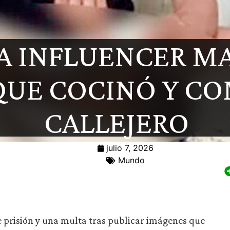
A INFLUENCER M
 QUE COCINÓ Y C
CALLEJERO
julio 7, 2026
Mundo
e prisión y una multa tras publicar imágenes que