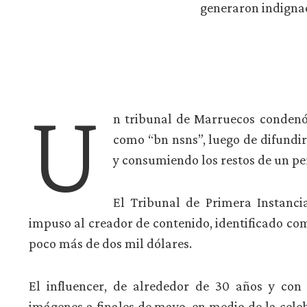
generaron indignac
U
n tribunal de Marruecos condenó
como “bn nsns”, luego de difundi
y consumiendo los restos de un per
El Tribunal de Primera Instanci
impuso al creador de contenido, identificado com
poco más de dos mil dólares.
El influencer, de alrededor de 30 años y con 
imágenes a finales de mayo, en medio de la celeb