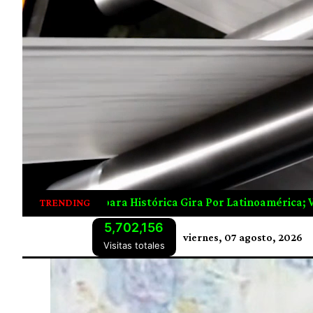
 Histórica Gira Por Latinoamérica; Visitará Uruguay, Argen
TRENDING
5,702,156
viernes, 07 agosto, 2026
Visitas totales