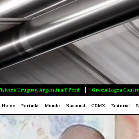
tina Y Perú
Grecia Logra Controlar Incendio Que Devas
Home
Portada
Mundo
Nacional
CDMX
Editorial
E