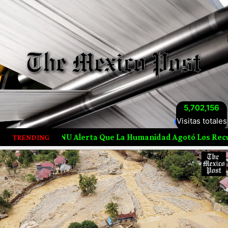
5,702,156
Visitas totales
NU Alerta Que La Humanidad Agotó Los Recursos Naturales 
TRENDING