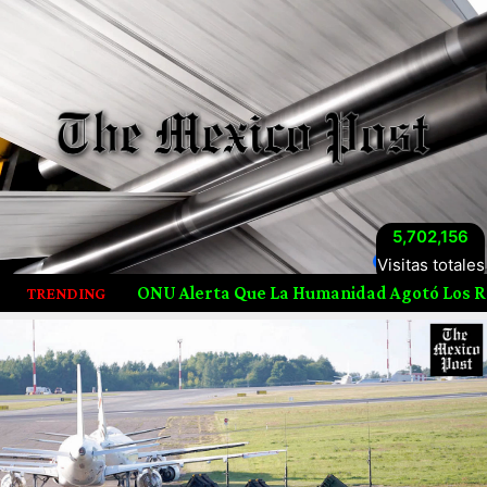
5,702,156
Visitas totales
ONU Alerta Que La Humanidad Agotó Los Recursos Naturale
TRENDING